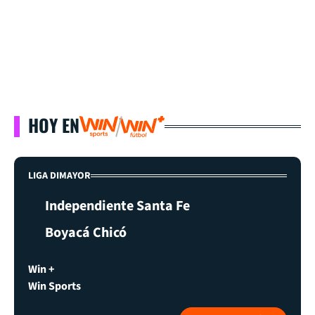
HOY EN
LIGA DIMAYOR
Independiente Santa Fe
Boyacá Chicó
Win +
Win Sports