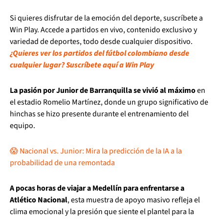
Si quieres disfrutar de la emoción del deporte, suscríbete a
Win Play. Accede a partidos en vivo, contenido exclusivo y
variedad de deportes, todo desde cualquier dispositivo.
¿Quieres ver los partidos del fútbol colombiano desde
cualquier lugar? Suscríbete aquí a Win Play
La pasión por Junior de Barranquilla se vivió al máximo
en
el estadio Romelio Martínez, donde un grupo significativo de
hinchas se hizo presente durante el entrenamiento del
equipo.
😱 Nacional vs. Junior: Mira la predicción de la IA a la
probabilidad de una remontada
A pocas horas de viajar a Medellín para enfrentarse a
Atlético Nacional
, esta muestra de apoyo masivo refleja el
clima emocional y la presión que siente el plantel para la