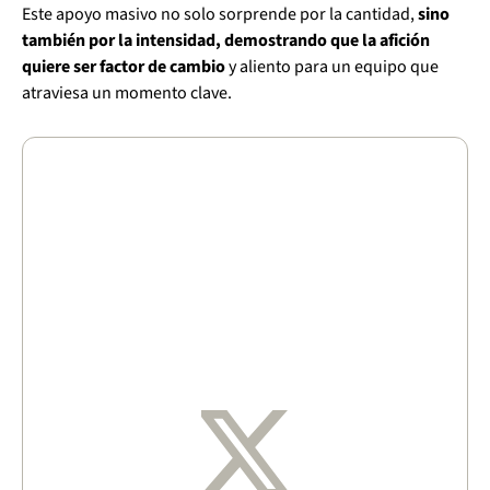
Este apoyo masivo no solo sorprende por la cantidad,
sino
también por la intensidad, demostrando que la afición
quiere ser factor de cambio
y aliento para un equipo que
atraviesa un momento clave.