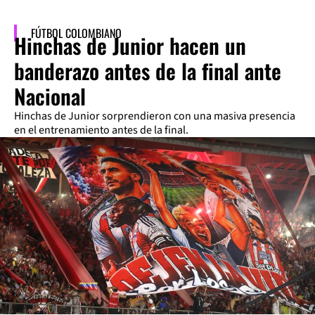
FÚTBOL COLOMBIANO
Hinchas de Junior hacen un
banderazo antes de la final ante
Nacional
Hinchas de Junior sorprendieron con una masiva presencia
en el entrenamiento antes de la final.