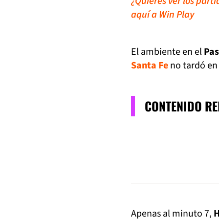
¿Quieres ver los part
aquí a Win Play
El ambiente en el
Pas
Santa Fe
no tardó en e
CONTENIDO R
Apenas al minuto 7,
H