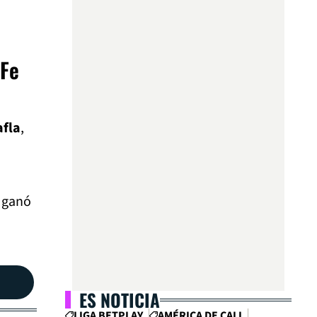
 Fe
afla
,
e ganó
ES NOTICIA
LIGA BETPLAY
AMÉRICA DE CALI