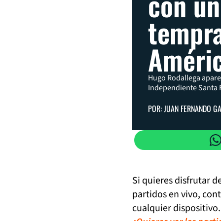
con un
tempra
Améri
Hugo Rodallega aparec
Independiente Santa 
POR: JUAN FERNANDO G
Si quieres disfrutar 
partidos en vivo, con
cualquier dispositivo.