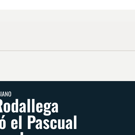
BIANO
odallega
ió el Pascual