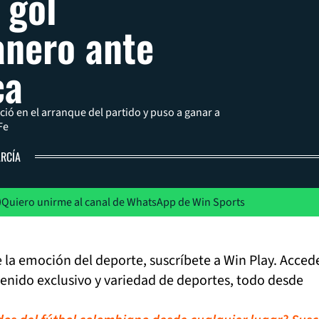
 gol
nero ante
ca
ió en el arranque del partido y puso a ganar a
Fe
ARCÍA
Quiero unirme al canal de WhatsApp de Win Sports
de la emoción del deporte, suscríbete a Win Play. Acced
tenido exclusivo y variedad de deportes, todo desde