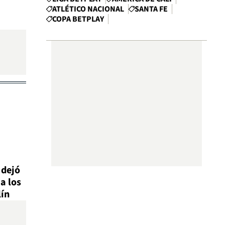
ATLÉTICO NACIONAL
SANTA FE
COPA BETPLAY
 dejó
a los
lín