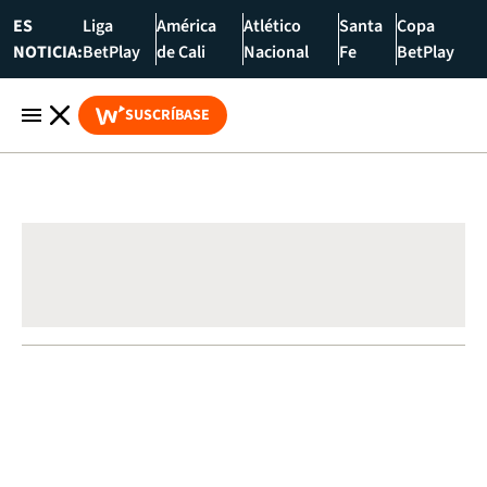
ES
Liga
América
Atlético
Santa
Copa
NOTICIA:
BetPlay
de Cali
Nacional
Fe
BetPlay
SUSCRÍBASE