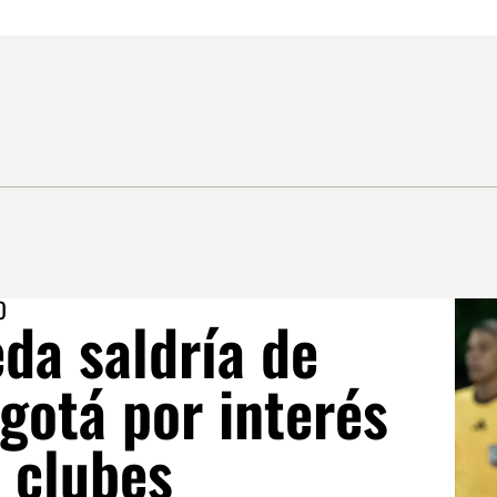
O
da saldría de
gotá por interés
 clubes