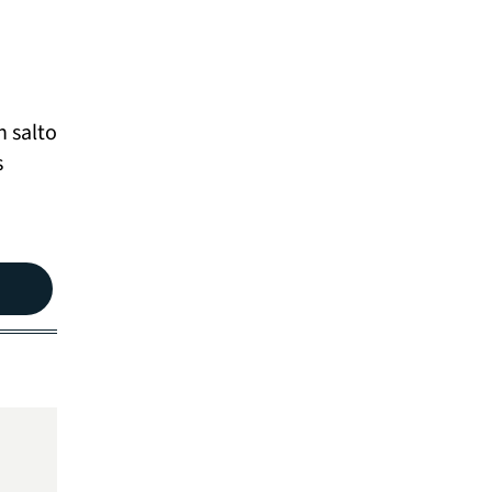
n salto
s