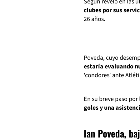
Según reveló en las ú
clubes por sus servi
26 años.
Poveda, cuyo desempe
estaría evaluando n
'condores' ante Atlét
En su breve paso por 
goles y una asistenc
Ian Poveda, baj