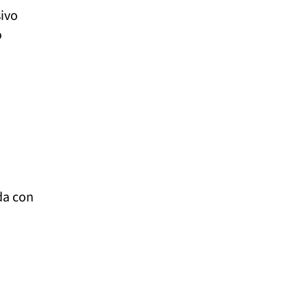
sivo
o
u
da con