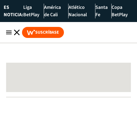
ES
Liga
América
Atlético
Santa
Copa
NOTICIA:
BetPlay
de Cali
Nacional
Fe
BetPlay
SUSCRÍBASE