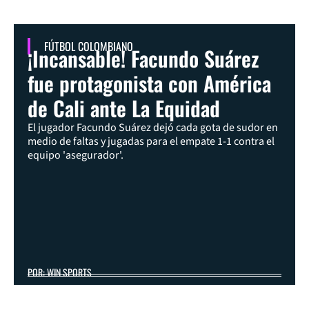
FÚTBOL COLOMBIANO
¡Incansable! Facundo Suárez
fue protagonista con América
de Cali ante La Equidad
El jugador Facundo Suárez dejó cada gota de sudor en
medio de faltas y jugadas para el empate 1-1 contra el
equipo 'asegurador'.
POR: WIN SPORTS