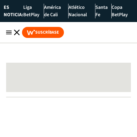
ES
Liga
América
Atlético
Santa
Copa
NOTICIA:
BetPlay
de Cali
Nacional
Fe
BetPlay
SUSCRÍBASE