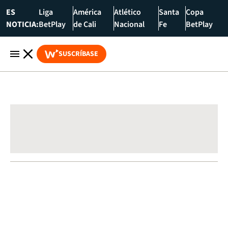
ES
Liga
América
Atlético
Santa
Copa
NOTICIA:
BetPlay
de Cali
Nacional
Fe
BetPlay
SUSCRÍBASE