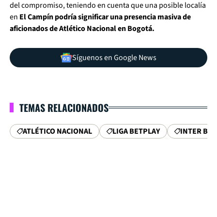
del compromiso, teniendo en cuenta que una posible localía
en
El Campín podría significar una presencia masiva de
aficionados de Atlético Nacional en Bogotá.
Síguenos en Google News
TEMAS RELACIONADOS
ATLÉTICO NACIONAL
LIGA BETPLAY
INTER BO