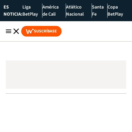
ES
Liga
América
Atlético
Santa
Copa
NOTICIA:
BetPlay
de Cali
Nacional
Fe
BetPlay
SUSCRÍBASE