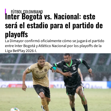
FÚTBOL COLOMBIANO
Inter Bogotá vs. Nacional: este
será el estadio para el partido de
playoffs
La Dimayor confirmó oficialmente cómo se jugará el partido
entre Inter Bogotá y Atlético Nacional por los playoffs de la
Liga BetPlay 2026-I.