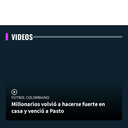
VIDEOS
FÚTBOL COLOMBIANO
Millonarios volvió a hacerse fuerte en
casa y venció a Pasto