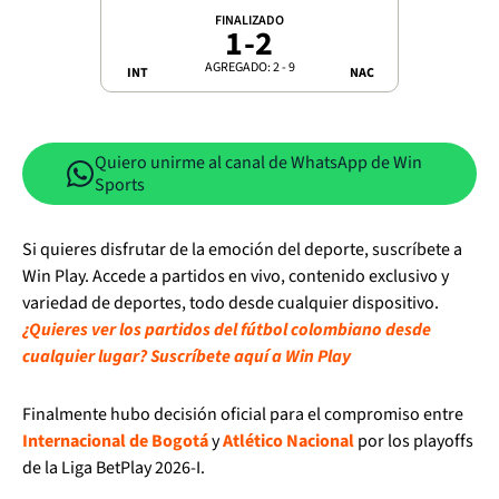
FINALIZADO
1
-
2
AGREGADO: 2 - 9
INT
NAC
Quiero unirme al canal de WhatsApp de Win
Sports
Si quieres disfrutar de la emoción del deporte, suscríbete a
Win Play. Accede a partidos en vivo, contenido exclusivo y
variedad de deportes, todo desde cualquier dispositivo.
¿Quieres ver los partidos del fútbol colombiano desde
cualquier lugar? Suscríbete aquí a Win Play
Finalmente hubo decisión oficial para el compromiso entre
Internacional de Bogotá
y
Atlético Nacional
por los playoffs
de la Liga BetPlay 2026-I.