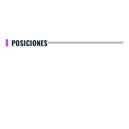
POSICIONES