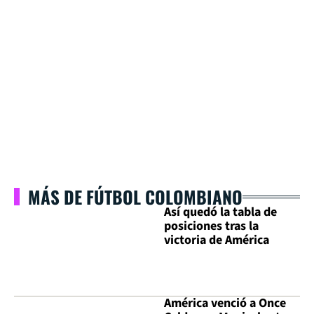
MÁS DE FÚTBOL COLOMBIANO
Así quedó la tabla de
posiciones tras la
victoria de América
América venció a Once