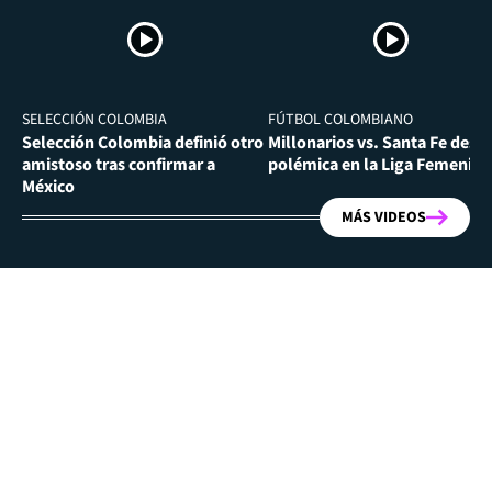
SELECCIÓN COLOMBIA
FÚTBOL COLOMBIANO
Selección Colombia definió otro
Millonarios vs. Santa Fe desa
amistoso tras confirmar a
polémica en la Liga Femenina
México
MÁS VIDEOS