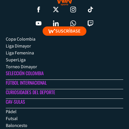
SUSCRÍBASE
Copa Colombia
Liga Dimayor
Liga Femenina
SuperLiga
Torneo Dimayor
SELECCIÓN COLOMBIA
FÚTBOL INTERNACIONAL
CURIOSIDADES DEL DEPORTE
CAV-SULAS
Pádel
Futsal
Baloncesto