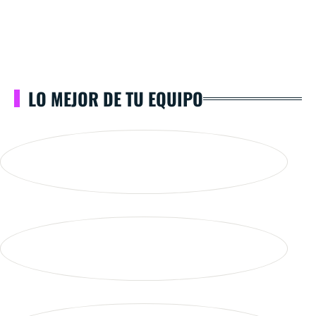
LO MEJOR DE TU EQUIPO