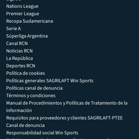
Nations League
Premier League
Recopa Sudamericana
Serie A
Súperliga Argentina
Canal RCN
Noticias RCN
La República
Deportes RCN
Política de cookies
Políticas generales SAGRILAFT Win Sports
Políticas canal de denuncia
Términos y condiciones
Manual de Procedimientos y Políticas de Tratamiento de la
Información
Requisitos para proveedores y clientes SAGRILAFT-PTEE
Canal de denuncia
Responsabilidad social Win Sports