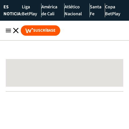
ES
Liga
América
Atlético
Santa
Copa
NOTICIA:
BetPlay
de Cali
Nacional
Fe
BetPlay
SUSCRÍBASE