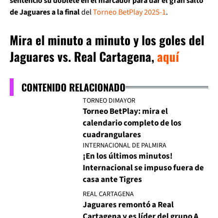
sentenció su doblete en el marcador para dar el gran salto
de Jaguares a la final
del
Torneo BetPlay 2025-1
.
Mira el minuto a minuto y los goles del
Jaguares vs. Real Cartagena,
aquí
CONTENIDO RELACIONADO
TORNEO DIMAYOR
Torneo BetPlay: mira el
calendario completo de los
cuadrangulares
INTERNACIONAL DE PALMIRA
¡En los últimos minutos!
Internacional se impuso fuera de
casa ante Tigres
REAL CARTAGENA
Jaguares remontó a Real
Cartagena y es líder del grupo A