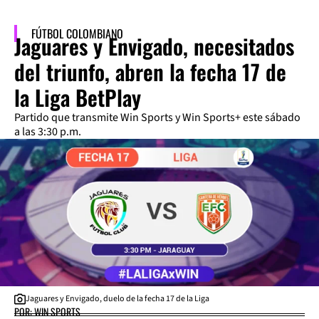
FÚTBOL COLOMBIANO
Jaguares y Envigado, necesitados
del triunfo, abren la fecha 17 de
la Liga BetPlay
Partido que transmite Win Sports y Win Sports+ este sábado
a las 3:30 p.m.
Jaguares y Envigado, duelo de la fecha 17 de la Liga
POR: WIN SPORTS