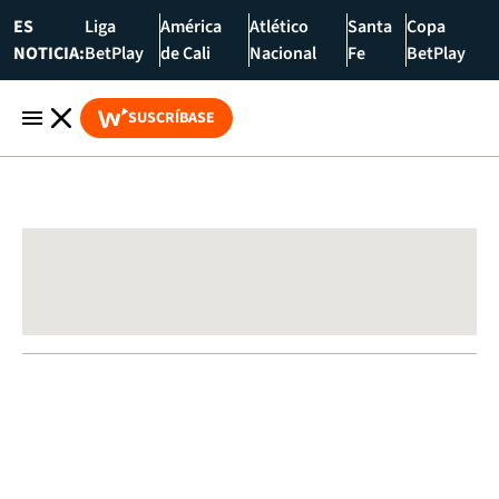
ES
Liga
América
Atlético
Santa
Copa
NOTICIA:
BetPlay
de Cali
Nacional
Fe
BetPlay
SUSCRÍBASE