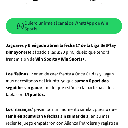
JAG
ENV
Quiero unirme al canal de WhatsApp de Win
Sports
Jaguares y Envigado abren la fecha 17 de la Liga BetPlay
Dimayor
este sábado a las 3:30 p.m., duelo que tendrá
transmisión de
Win Sports y Win Sports+.
Los ‘felinos’
vienen de caer frente a Once Caldas y llegan
muy necesitados del triunfo, ya que
suman 6 partidos
seguidos sin ganar
, por lo que están en la parte baja de la
tabla con
14 puntos.
Los ‘naranjas’
pasan por un momento similar, puesto que
también acumulan 6 fechas sin sumar de 3;
en su más
reciente juego empataron con Alianza Petrolera y registran