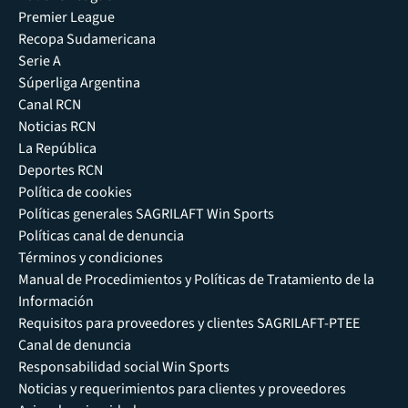
Premier League
Recopa Sudamericana
Serie A
Súperliga Argentina
Canal RCN
Noticias RCN
La República
Deportes RCN
Política de cookies
Políticas generales SAGRILAFT Win Sports
Políticas canal de denuncia
Términos y condiciones
Manual de Procedimientos y Políticas de Tratamiento de la
Información
Requisitos para proveedores y clientes SAGRILAFT-PTEE
Canal de denuncia
Responsabilidad social Win Sports
Noticias y requerimientos para clientes y proveedores