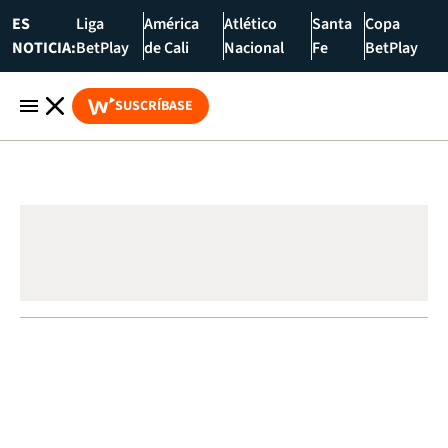
ES
Liga
América
Atlético
Santa
Copa
NOTICIA:
BetPlay
de Cali
Nacional
Fe
BetPlay
SUSCRÍBASE