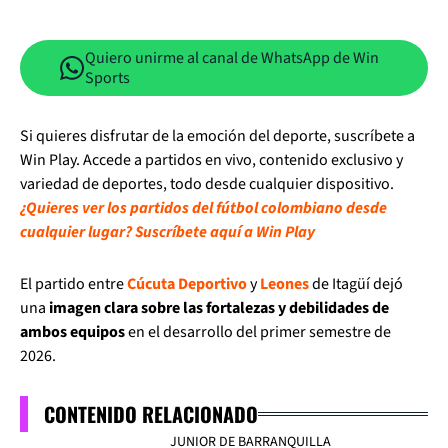
Quiero unirme al canal de WhatsApp de Win
Sports
Si quieres disfrutar de la emoción del deporte, suscríbete a
Win Play. Accede a partidos en vivo, contenido exclusivo y
variedad de deportes, todo desde cualquier dispositivo.
¿Quieres ver los partidos del fútbol colombiano desde
cualquier lugar? Suscríbete aquí a Win Play
El partido entre
Cúcuta Deportivo
y
Leones
de Itagüí dejó
una
imagen clara sobre las fortalezas y debilidades de
ambos equipos
en el desarrollo del primer semestre de
2026.
CONTENIDO RELACIONADO
JUNIOR DE BARRANQUILLA