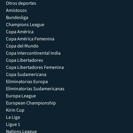
Otros deportes
Amistosos
Bundesliga
Champions League
Copa América
Copa América Femenina
Copa del Mundo
Copa Intercontinental India
Copa Libertadores
Copa Libertadores Femenina
Copa Sudamericana
Eliminatorias Europa
Eliminatorias Sudamericanas
Europa League
European Championship
Kirin Cup
La Liga
Ligue 1
Nations League