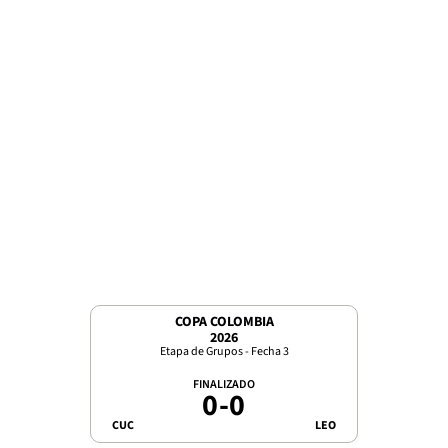
COPA COLOMBIA
2026
Etapa de Grupos - Fecha 3
FINALIZADO
0
-
0
CUC
LEO