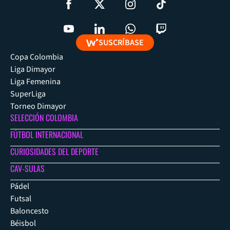
SUSCRÍBASE
Copa Colombia
Liga Dimayor
Liga Femenina
SuperLiga
Torneo Dimayor
SELECCIÓN COLOMBIA
FÚTBOL INTERNACIONAL
CURIOSIDADES DEL DEPORTE
CAV-SULAS
Pádel
Futsal
Baloncesto
Béisbol