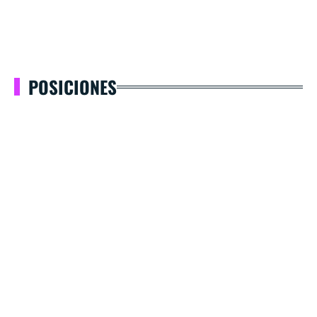
POSICIONES