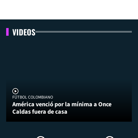
VIDEOS
FÚTBOL COLOMBIANO
América venció por la mínima a Once
Caldas fuera de casa