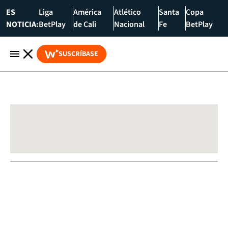
ES
Liga
América
Atlético
Santa
Copa
NOTICIA:
BetPlay
de Cali
Nacional
Fe
BetPlay
SUSCRÍBASE