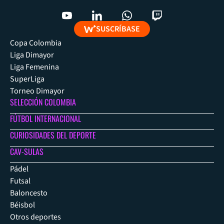
SUSCRÍBASE
Copa Colombia
Liga Dimayor
Liga Femenina
SuperLiga
Torneo Dimayor
SELECCIÓN COLOMBIA
FÚTBOL INTERNACIONAL
CURIOSIDADES DEL DEPORTE
CAV-SULAS
Pádel
Futsal
Baloncesto
Béisbol
Otros deportes