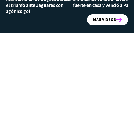
el triunfo ante Jaguares con
fuerte en casa y venció a Past
agónico gol
MÁS VIDEOS