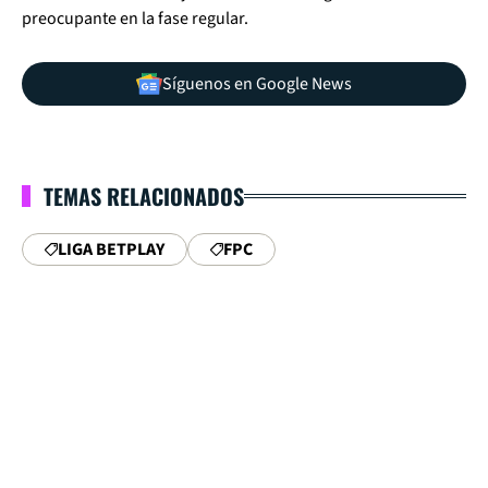
preocupante en la fase regular.
Síguenos en Google News
TEMAS RELACIONADOS
LIGA BETPLAY
FPC