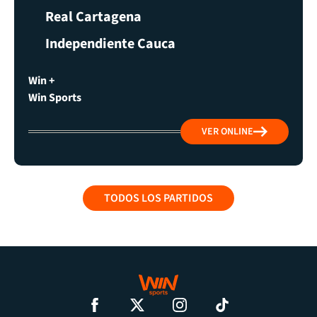
Real Cartagena
Independiente Cauca
Win +
Win Sports
VER ONLINE
TODOS LOS PARTIDOS