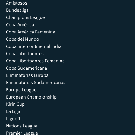
Amistosos
Bundesliga
Champions League
Copa América
Copa América Femenina
Copa del Mundo
Copa Intercontinental India
Copa Libertadores
Copa Libertadores Femenina
Copa Sudamericana
Eliminatorias Europa
Eliminatorias Sudamericanas
Europa League
European Championship
Kirin Cup
La Liga
Ligue 1
Nations League
Premier League