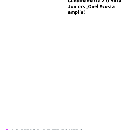
Cundinamarca 2-0 Boca
Juniors ¡Onel Acosta
amplía!