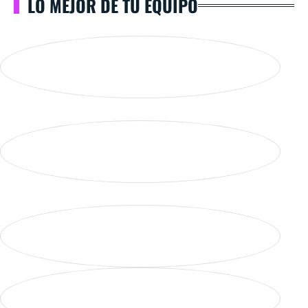
LO MEJOR DE TU EQUIPO