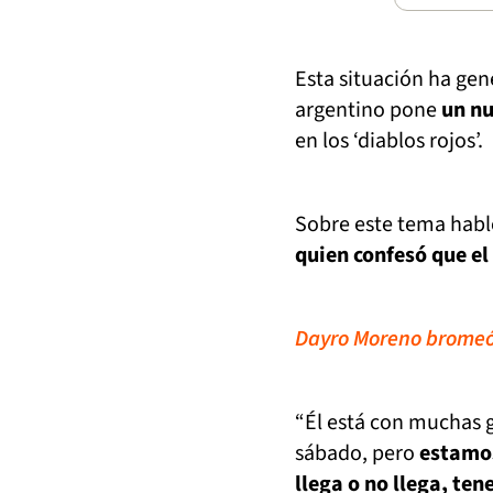
Esta situación ha gen
argentino pone
un nu
en los ‘diablos rojos’.
Sobre este tema habló 
quien confesó que el
Dayro Moreno bromeó 
“Él está con muchas g
sábado, pero
estamos
llega o no llega, te