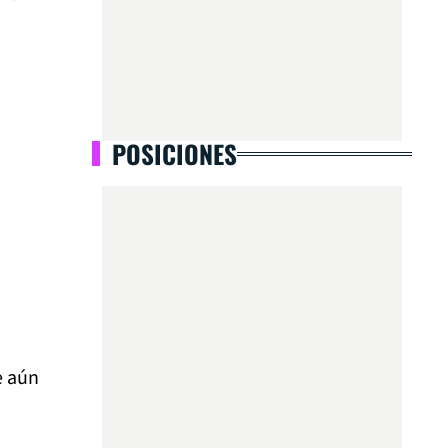
POSICIONES
a
e aún