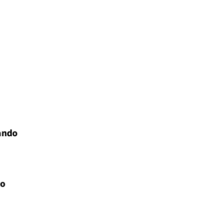
ando
do