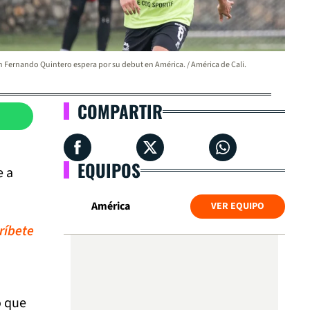
 Fernando Quintero espera por su debut en América. / América de Cali.
COMPARTIR
EQUIPOS
e a
América
VER EQUIPO
ríbete
o que