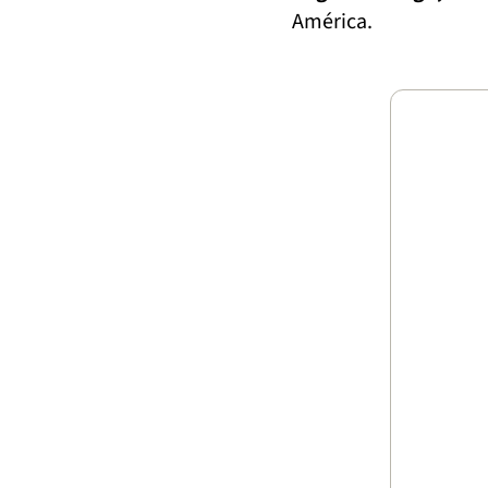
América.