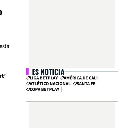
o
está
ES NOTICIA
rt’
LIGA BETPLAY
AMÉRICA DE CALI
ATLÉTICO NACIONAL
SANTA FE
COPA BETPLAY