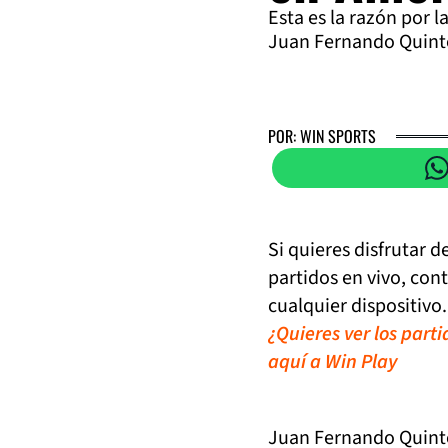
Esta es la razón por 
Juan Fernando Quinte
POR: WIN SPORTS
Si quieres disfrutar 
partidos en vivo, con
cualquier dispositivo.
¿Quieres ver los part
aquí a Win Play
Juan Fernando Quinte