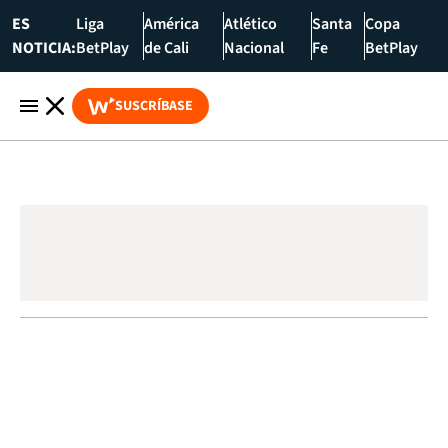
ES
Liga
América
Atlético
Santa
Copa
NOTICIA:
BetPlay
de Cali
Nacional
Fe
BetPlay
SUSCRÍBASE