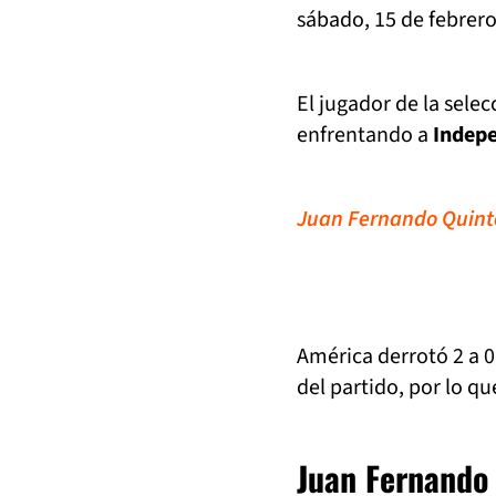
sábado, 15 de febrero
El jugador de la sele
enfrentando a
Indepe
Juan Fernando Quinte
América derrotó 2 a 0
del partido, por lo q
Juan Fernando 