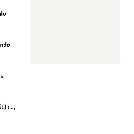
ado
endo
ue
úblico,