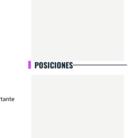
POSICIONES
rtante