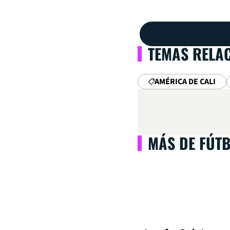
TEMAS RELA
AMÉRICA DE CALI
MÁS DE FÚT