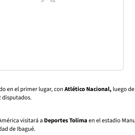
o en el primer lugar, con
Atlético Nacional,
luego de
 disputados.
América visitará a
Deportes Tolima
en el estadio Man
udad de Ibagué.