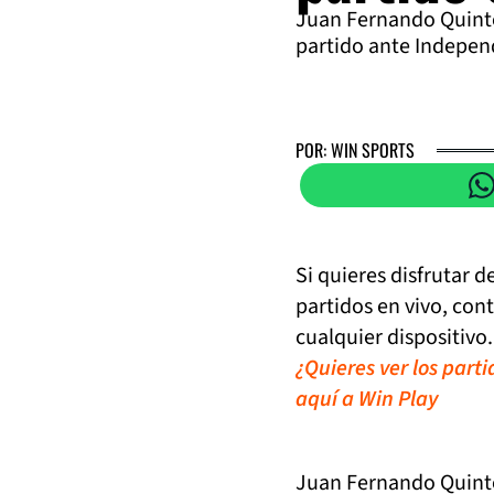
Juan Fernando Quint
partido ante Indepen
POR: WIN SPORTS
Si quieres disfrutar 
partidos en vivo, con
cualquier dispositivo.
¿Quieres ver los part
aquí a Win Play
Juan Fernando Quinte