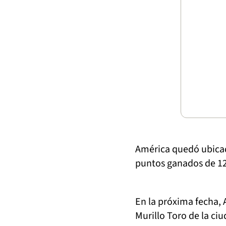
América quedó ubicad
puntos ganados de 12
En la próxima fecha, 
Murillo Toro de la ci