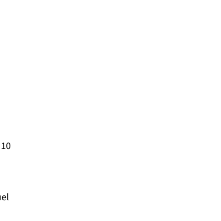
 10
uel