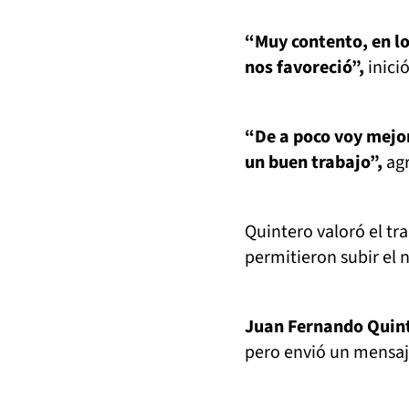
“Muy contento, en lo
nos favoreció”,
inició
“De a poco voy mejor
un buen trabajo”,
agr
Quintero valoró el tr
permitieron subir el 
Juan Fernando Quin
pero envió un mensaj