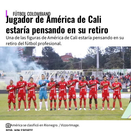
FÚTBOL COLOMBIANO
Jugador de América de Cali
estaría pensando en su retiro
Una de las figuras de América de Cali estaría pensando en su
retiro del fútbol profesional.
América se clasificó en Rionegro. / VizzorImage.
POR: WIN SPORTS