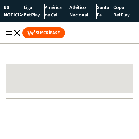
ES
Liga
América
Atlético
Santa
Copa
NOTICIA:
BetPlay
de Cali
Nacional
Fe
BetPlay
SUSCRÍBASE