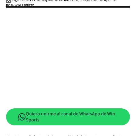
Jugador del FPC se despide de su club / VizzorImage / Gabriel Aponte
POR: WIN SPORTS
Quiero unirme al canal de WhatsApp de Win
Sports