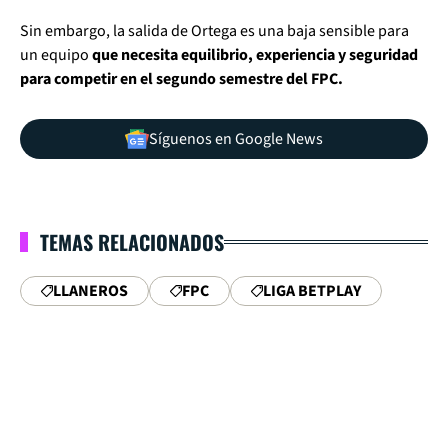
Sin embargo, la salida de Ortega es una baja sensible para
un equipo
que necesita equilibrio, experiencia y seguridad
para competir en el segundo semestre del FPC.
Síguenos en Google News
TEMAS RELACIONADOS
LLANEROS
FPC
LIGA BETPLAY