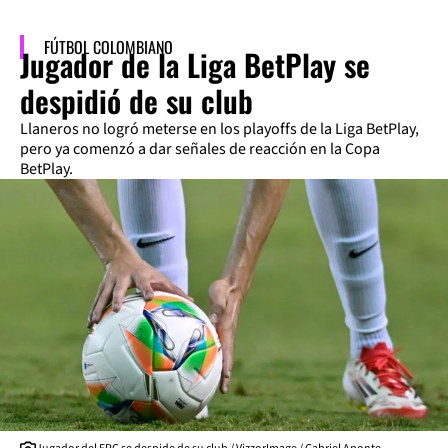
FÚTBOL COLOMBIANO
Jugador de la Liga BetPlay se
despidió de su club
Llaneros no logró meterse en los playoffs de la Liga BetPlay,
pero ya comenzó a dar señales de reacción en la Copa
BetPlay.