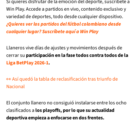
Si quieres disfrutar de la emoción del deporte, suscríbete a
Win Play. Accede a partidos en vivo, contenido exclusivo y
variedad de deportes, todo desde cualquier dispositivo.
¿Quieres ver los partidos del fútbol colombiano desde
cualquier lugar? Suscríbete aquí a Win Play
Llaneros vive días de ajustes y movimientos después de
cerrar su
participación en la fase todos contra todos de la
Liga BetPlay 2026-1
.
👀 Así quedó la tabla de reclasificación tras triunfo de
Nacional
El conjunto llanero no consiguió instalarse entre los ocho
clasificados a
los playoffs, por lo que su actualidad
deportiva empieza a enfocarse en dos frentes.