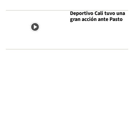
Deportivo Cali tuvo una
gran acción ante Pasto