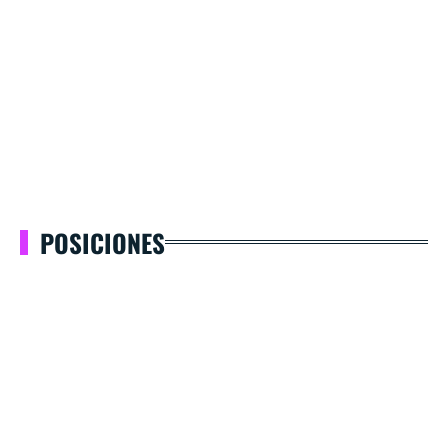
POSICIONES