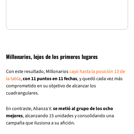
Millonarios, lejos de los primeros lugares
Con este resultado, Millonarios
cayó hasta la posición 13 de
la tabla
,
con 11 puntos en 11 fechas
, y quedó cada vez más
comprometido en su objetivo de alcanzar los
cuadrangulares.
En contraste, Alianza V.
se metió al grupo de los ocho
mejores
, alcanzando 15 unidades y consolidando una
campaña que ilusiona a su afición.