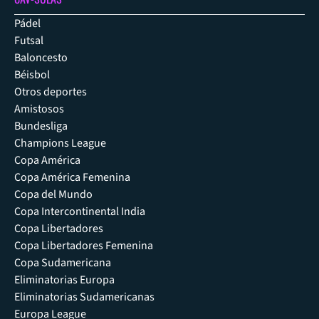
Pádel
Futsal
Baloncesto
Béisbol
Otros deportes
Amistosos
Bundesliga
Champions League
Copa América
Copa América Femenina
Copa del Mundo
Copa Intercontinental India
Copa Libertadores
Copa Libertadores Femenina
Copa Sudamericana
Eliminatorias Europa
Eliminatorias Sudamericanas
Europa League