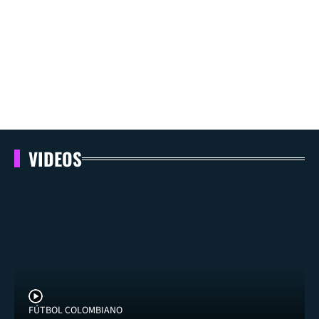
VIDEOS
FÚTBOL COLOMBIANO