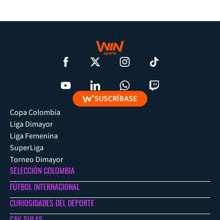
SUSCRÍBASE
Copa Colombia
Liga Dimayor
Liga Femenina
SuperLiga
Torneo Dimayor
SELECCIÓN COLOMBIA
FÚTBOL INTERNACIONAL
CURIOSIDADES DEL DEPORTE
CAV-SULAS