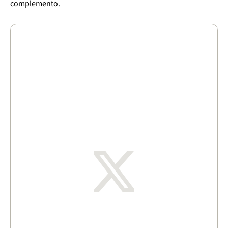
complemento.