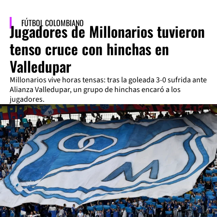
FÚTBOL COLOMBIANO
Jugadores de Millonarios tuvieron
tenso cruce con hinchas en
Valledupar
Millonarios vive horas tensas: tras la goleada 3-0 sufrida ante
Alianza Valledupar, un grupo de hinchas encaró a los
jugadores.