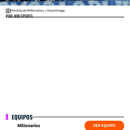
Hinchas de Millonarios. / VizzorImage.
POR: WIN SPORTS
EQUIPOS
Millonarios
VER EQUIPO