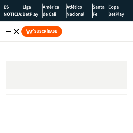
ES
Liga
América
Atlético
Santa
Copa
NOTICIA:
BetPlay
de Cali
Nacional
Fe
BetPlay
SUSCRÍBASE