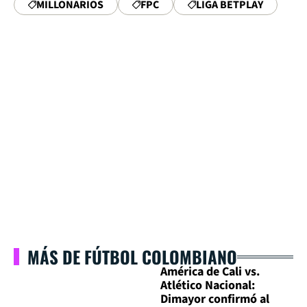
MILLONARIOS
FPC
LIGA BETPLAY
MÁS DE FÚTBOL COLOMBIANO
América de Cali vs.
Atlético Nacional:
Dimayor confirmó al