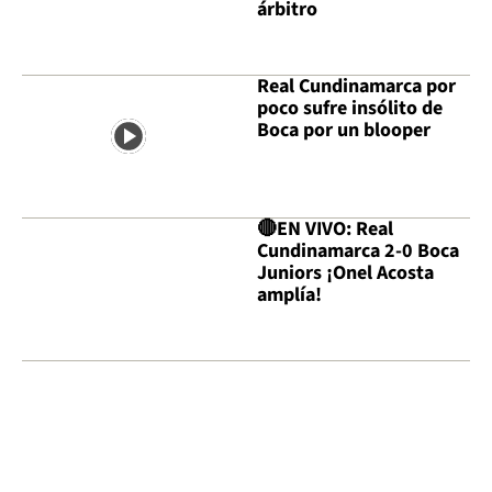
árbitro
Real Cundinamarca por
poco sufre insólito de
Boca por un blooper
🔴EN VIVO: Real
Cundinamarca 2-0 Boca
Juniors ¡Onel Acosta
amplía!