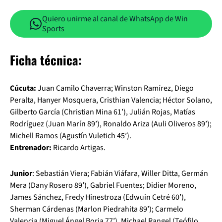
Quiero unirme al canal de WhatsApp de Win
Sports
Ficha técnica:
Cúcuta:
Juan Camilo Chaverra; Winston Ramírez, Diego
Peralta, Hanyer Mosquera, Cristhian Valencia; Héctor Solano,
Gilberto García (Christian Mina 61’), Julián Rojas, Matías
Rodríguez (Juan Marín 89’), Ronaldo Ariza (Auli Oliveros 89’);
Michell Ramos (Agustín Vuletich 45’).
Entrenador:
Ricardo Artigas.
Junior
: Sebastián Viera; Fabián Viáfara, Willer Ditta, Germán
Mera (Dany Rosero 89’), Gabriel Fuentes; Didier Moreno,
James Sánchez, Fredy Hinestroza (Edwuin Cetré 60’),
Sherman Cárdenas (Marlon Piedrahita 89’); Carmelo
Valencia (Miguel Ángel Borja 77’), Michael Rangel (Teófilo