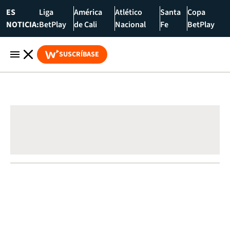
ES
Liga
América
Atlético
Santa
Copa
NOTICIA:
BetPlay
de Cali
Nacional
Fe
BetPlay
SUSCRÍBASE