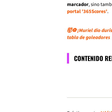
marcador
, sino tamb
portal '365Scores'
.
🤯⚽ ¡Muriel dio durí
tabla de goleadores
CONTENIDO R