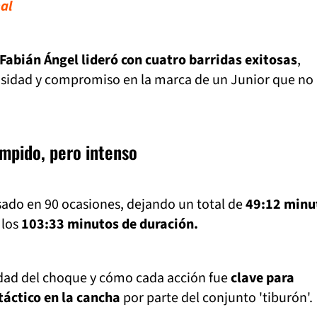
nal
Fabián Ángel lideró con cuatro barridas exitosas
,
sidad y compromiso en la marca de un Junior que no
umpido, pero intenso
sado en 90 ocasiones, dejando un total de
49:12 minu
 los
103:33 minutos de duración.
sidad del choque y cómo cada acción fue
clave para
táctico en la cancha
por parte del conjunto 'tiburón'.