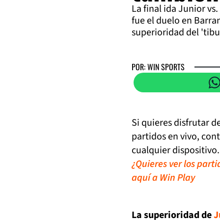
La final ida Junior v
fue el duelo en Barr
superioridad del 'tibu
POR: WIN SPORTS
Si quieres disfrutar 
partidos en vivo, con
cualquier dispositivo.
¿Quieres ver los part
aquí a Win Play
La superioridad de
J