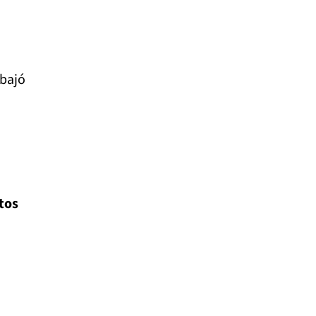
 bajó
tos