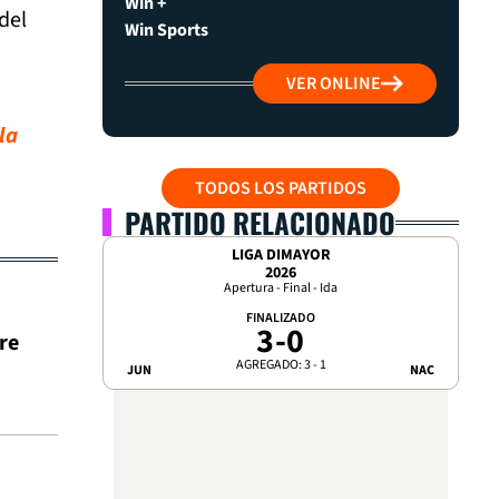
Win +
del
Win Sports
VER ONLINE
la
TODOS LOS PARTIDOS
PARTIDO RELACIONADO
LIGA DIMAYOR
2026
Apertura - Final - Ida
FINALIZADO
3
-
0
re
AGREGADO: 3 - 1
JUN
NAC