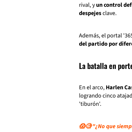
rival, y
un control de
despejes
clave.
Además, el portal '3
del partido por dife
La batalla en port
En el arco,
Harlen Ca
logrando cinco atajad
'tiburón'.
😱🧐 "¿No que siempr