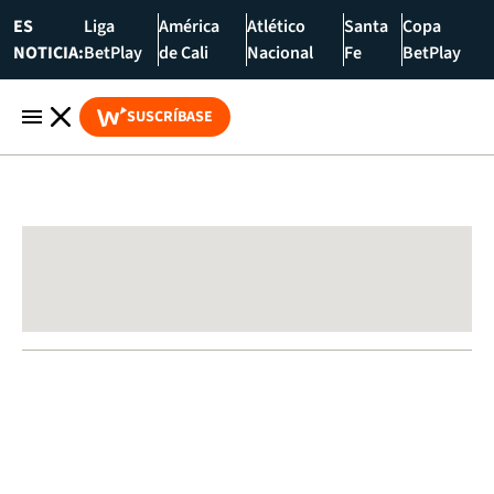
ES
Liga
América
Atlético
Santa
Copa
NOTICIA:
BetPlay
de Cali
Nacional
Fe
BetPlay
SUSCRÍBASE