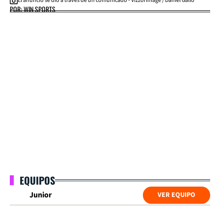
El anuncio se dio a través de un comunicado - VizzorImage / Daniel Gallo
POR: WIN SPORTS
EQUIPOS
Junior
VER EQUIPO