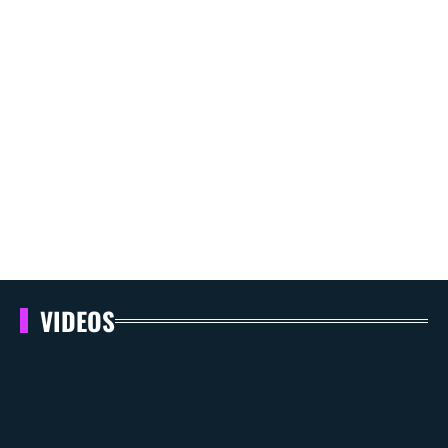
VIDEOS