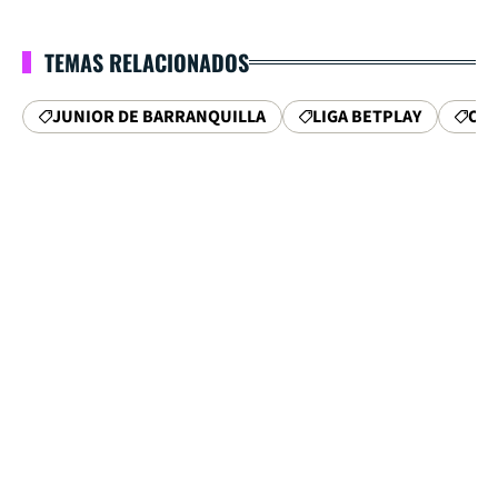
TEMAS RELACIONADOS
JUNIOR DE BARRANQUILLA
LIGA BETPLAY
ONC