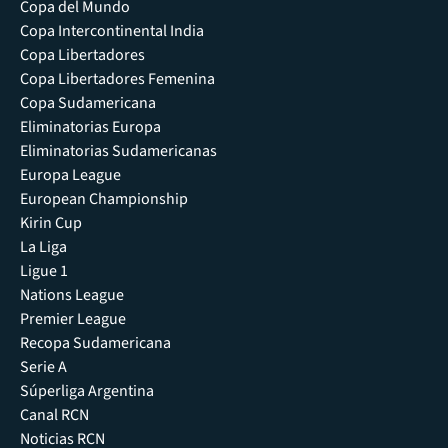
Copa del Mundo
Copa Intercontinental India
Copa Libertadores
Copa Libertadores Femenina
Copa Sudamericana
Eliminatorias Europa
Eliminatorias Sudamericanas
Europa League
European Championship
Kirin Cup
La Liga
Ligue 1
Nations League
Premier League
Recopa Sudamericana
Serie A
Súperliga Argentina
Canal RCN
Noticias RCN