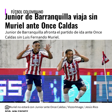
FÚTBOL COLOMBIANO
Junior de Barranquilla viaja sin
Muriel ante Once Caldas
Junior de Barranquilla afronta el partido de ida ante Once
Caldas sin Luis Fernando Muriel.
Muriel no estará con Junior ante Once Caldas / VizzorImage / Jesús Rico
POR: WIN SPORTS