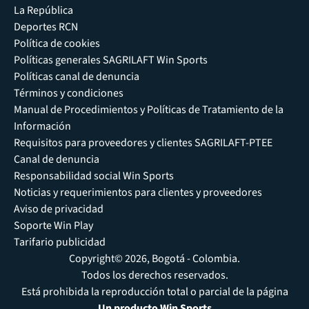
La República
Deportes RCN
Política de cookies
Políticas generales SAGRILAFT Win Sports
Políticas canal de denuncia
Términos y condiciones
Manual de Procedimientos y Políticas de Tratamiento de la
Información
Requisitos para proveedores y clientes SAGRILAFT-PTEE
Canal de denuncia
Responsabilidad social Win Sports
Noticias y requerimientos para clientes y proveedores
Aviso de privacidad
Soporte Win Play
Tarifario publicidad
Copyright© 2026, Bogotá - Colombia.
Todos los derechos reservados.
Está prohibida la reproducción total o parcial de la página
Un producto Win Sports