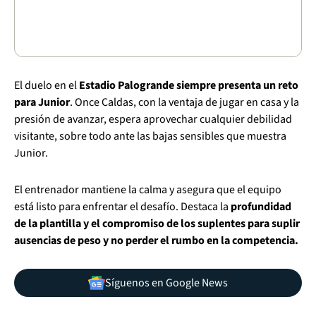
El duelo en el
Estadio Palogrande siempre presenta un reto
para Junior
. Once Caldas, con la ventaja de jugar en casa y la
presión de avanzar, espera aprovechar cualquier debilidad
visitante, sobre todo ante las bajas sensibles que muestra
Junior.
El entrenador mantiene la calma y asegura que el equipo
está listo para enfrentar el desafío. Destaca la
profundidad
de la plantilla y el compromiso de los suplentes para suplir
ausencias de peso y no perder el rumbo en la competencia.
Síguenos en Google News