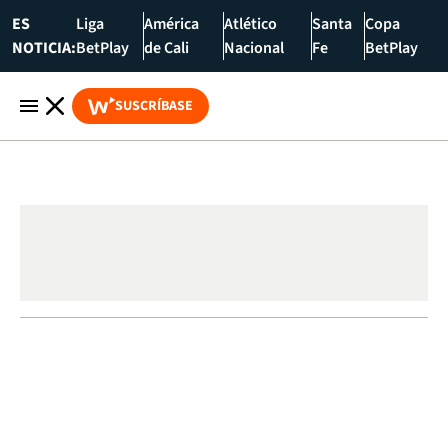
ES
Liga
América
Atlético
Santa
Copa
NOTICIA:
BetPlay
de Cali
Nacional
Fe
BetPlay
SUSCRÍBASE