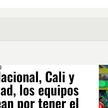
O
Nacional, Cali y
ad, los equipos
an por tener el