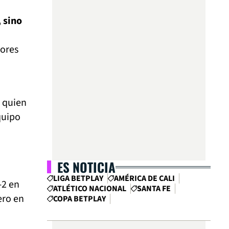
 sino
dores
, quien
quipo
ES NOTICIA
LIGA BETPLAY
AMÉRICA DE CALI
-2 en
ATLÉTICO NACIONAL
SANTA FE
ero en
COPA BETPLAY