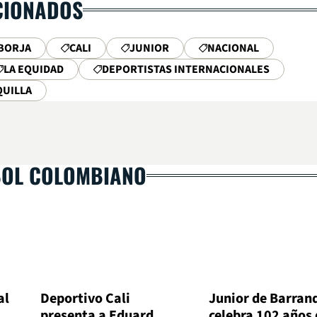
CIONADOS
BORJA
CALI
JUNIOR
NACIONAL
LA EQUIDAD
DEPORTISTAS INTERNACIONALES
QUILLA
BOL COLOMBIANO
al
Deportivo Cali
Junior de Barranq
presenta a Eduard
celebra 102 años 