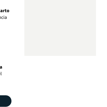
uarto
ncia
 a
l