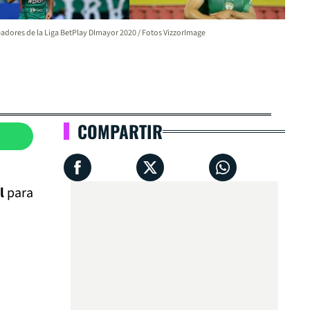
adores de la Liga BetPlay DImayor 2020 / Fotos VizzorImage
COMPARTIR
al
para