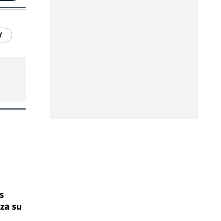
Y
s
za su