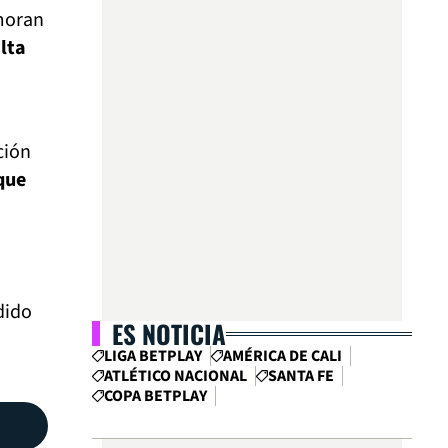
emoran
lta
ción
 que
dido
ES NOTICIA
LIGA BETPLAY
AMÉRICA DE CALI
ATLÉTICO NACIONAL
SANTA FE
COPA BETPLAY