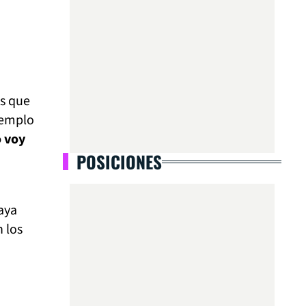
os que
ejemplo
 voy
POSICIONES
aya
 los