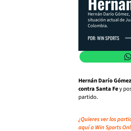
Herná
Hernán Darío Gómez, t
situación actual de Ju
Colombia.
POR: WIN SPORTS
Hernán Darío Gómez 
contra Santa Fe
y po
partido.
¿Quieres ver los part
aquí a Win Sports Onl