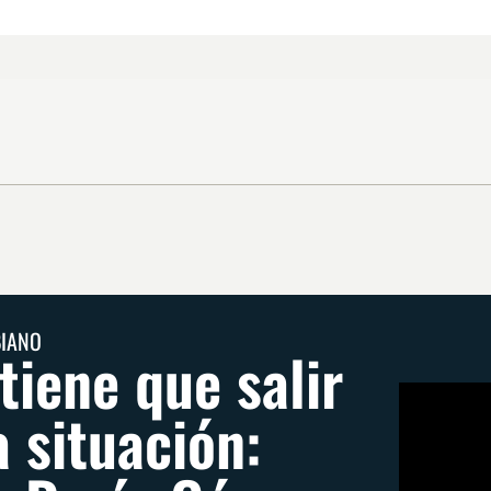
BIANO
tiene que salir
a situación: