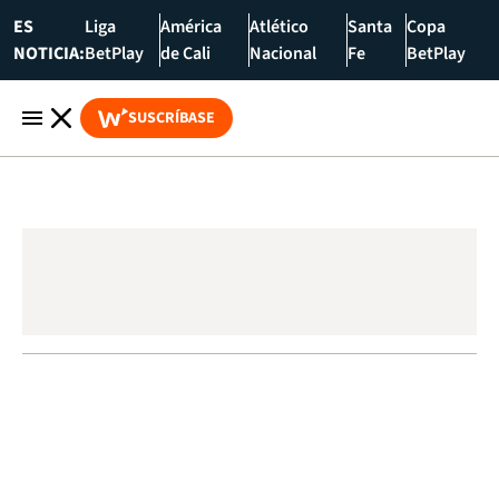
ES
Liga
América
Atlético
Santa
Copa
NOTICIA:
BetPlay
de Cali
Nacional
Fe
BetPlay
SUSCRÍBASE