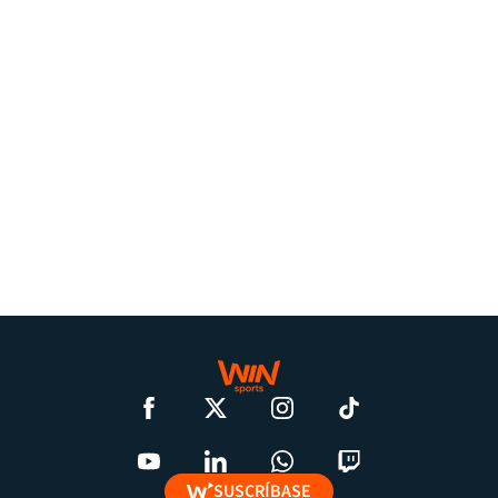
SUSCRÍBASE