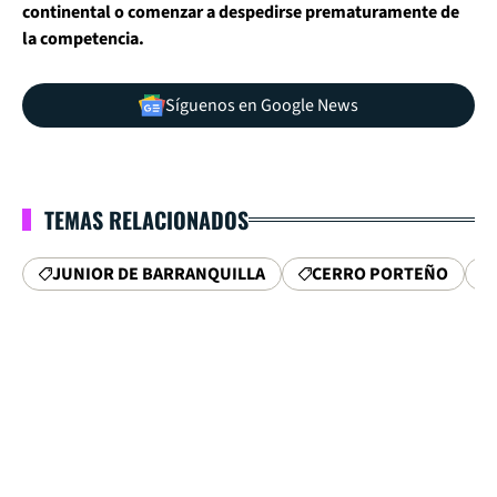
continental o comenzar a despedirse prematuramente de
la competencia.
Síguenos en Google News
TEMAS RELACIONADOS
JUNIOR DE BARRANQUILLA
CERRO PORTEÑO