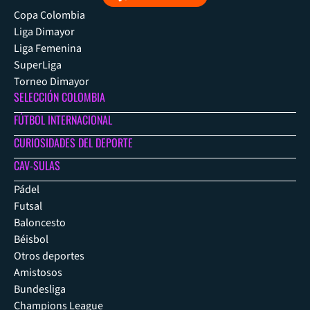
Copa Colombia
Liga Dimayor
Liga Femenina
SuperLiga
Torneo Dimayor
SELECCIÓN COLOMBIA
FÚTBOL INTERNACIONAL
CURIOSIDADES DEL DEPORTE
CAV-SULAS
Pádel
Futsal
Baloncesto
Béisbol
Otros deportes
Amistosos
Bundesliga
Champions League