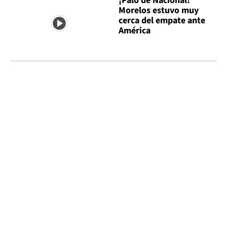
¡Palo de Nacional!
Morelos estuvo muy
cerca del empate ante
América