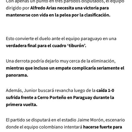
Con apenas un punto en tres partidos disputados, el equipo
dirigido por
Alfredo Arias necesita una victoria para
mantenerse con vida en la pelea por la clasificación.
Esto convierte el duelo ante el equipo paraguayo en una
verdadera final para el cuadro ‘tiburón’.
Una derrota podría dejarlo muy cerca de la eliminación,
mientras que incluso un empate complicaría seriamente el
panorama.
Además, Junior buscará revancha luego de la
caída 1-0
sufrida frente a Cerro Porteño en Paraguay durante la
primera vuelta.
El partido se disputará en el estadio Jaime Morón, escenario
donde el equipo colombiano intentará
hacerse fuerte para