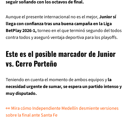
seguir soñando con los octavos de final.
Aunque el presente internacional no es el mejor,
Junior sí
llega con confianza tras una buena campaña en la Liga
BetPlay 2026-1,
torneo en el que terminó segundo del todos
contra todos y aseguró ventaja deportiva para los playoffs.
Este es el posible marcador de Junior
vs. Cerro Porteño
Teniendo en cuenta el momento de ambos equipos y
la
necesidad urgente de sumar, se espera un partido intenso y
muy disputado.
👀 Mira cómo Independiente Medellín desmiente versiones
sobre la final ante Santa Fe