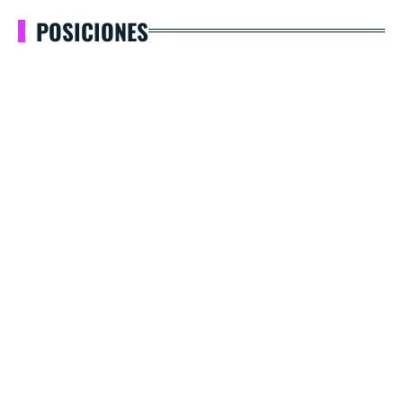
POSICIONES