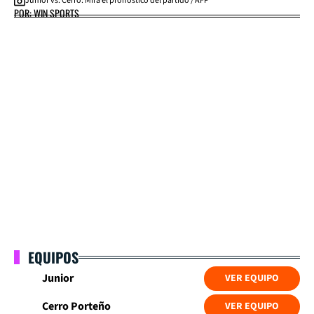
Junior vs. Cerro: Mira el pronóstico del partido / AFP
POR: WIN SPORTS
EQUIPOS
Junior
VER EQUIPO
Cerro Porteño
VER EQUIPO