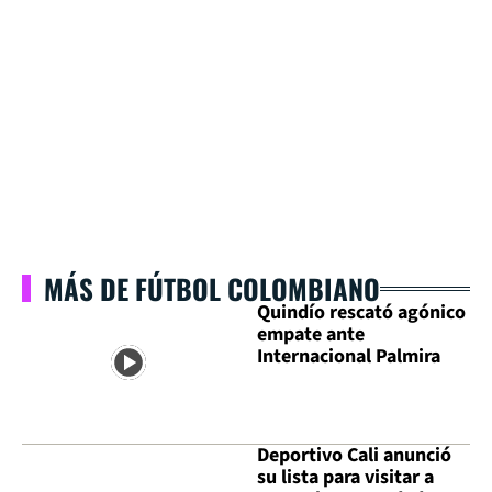
MÁS DE FÚTBOL COLOMBIANO
Quindío rescató agónico
empate ante
Internacional Palmira
Deportivo Cali anunció
su lista para visitar a