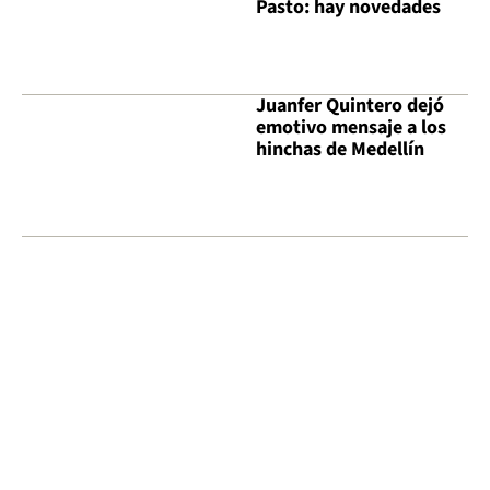
Pasto: hay novedades
Juanfer Quintero dejó
emotivo mensaje a los
hinchas de Medellín