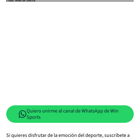
Quiero unirme al canal de WhatsApp de Win
Sports
Si quieres disfrutar de la emoción del deporte, suscríbete a