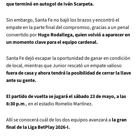
que terminó en autogol de Iván Scarpeta.
Sin embargo, Santa Fe no bajó los brazos y encontró el
empate en la parte final del compromiso, gracias a un penal
convertido por
Hugo Rodallega, quien volvió a aparecer en
un momento clave para el equipo cardenal.
Santa Fe dejó escapar la oportunidad de ganar en condición
de local, mientras que Junior rescató un empate valioso
fuera de casa y ahora tendrá la posibilidad de cerrar la llave
ante su gente.
El partido de vuelta se jugará el sábado 23 de mayo, a las
8:30 p.m
., en el estadio Romelio Martínez.
Allí se conocerá cuál de los dos equipos avanzará a
la gran
final de la Liga BetPlay 2026-I.