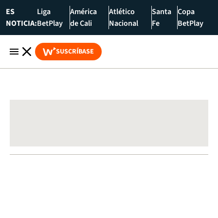
ES
Liga
América
Atlético
Santa
Copa
NOTICIA:
BetPlay
de Cali
Nacional
Fe
BetPlay
SUSCRÍBASE