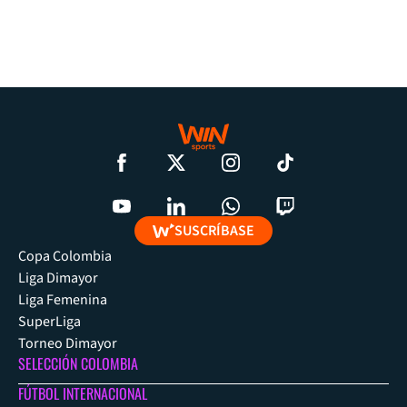
SUSCRÍBASE
Copa Colombia
Liga Dimayor
Liga Femenina
SuperLiga
Torneo Dimayor
SELECCIÓN COLOMBIA
FÚTBOL INTERNACIONAL