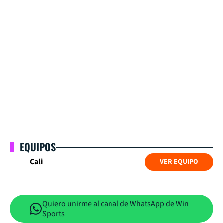
EQUIPOS
Cali
VER EQUIPO
Quiero unirme al canal de WhatsApp de Win
Sports