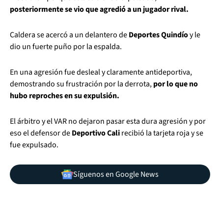
posteriormente se vio que agredió a un jugador rival.
Caldera se acercó a un delantero de
Deportes Quindío
y le
dio un fuerte puño por la espalda.
En una agresión fue desleal y claramente antideportiva,
demostrando su frustración por la derrota,
por lo que no
hubo reproches en su expulsión.
El árbitro y el VAR no dejaron pasar esta dura agresión y por
eso el defensor de
Deportivo Cali
recibió la tarjeta roja y se
fue expulsado.
Síguenos en Google News