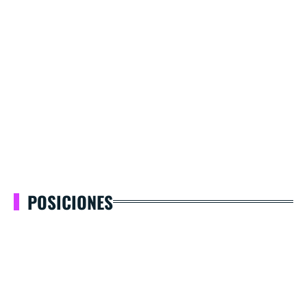
POSICIONES