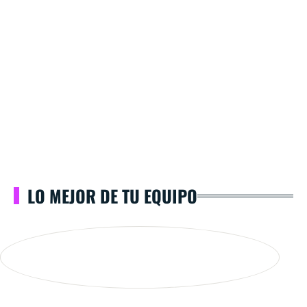
LO MEJOR DE TU EQUIPO