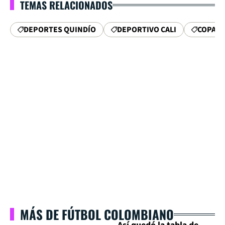
TEMAS RELACIONADOS
DEPORTES QUINDÍO
DEPORTIVO CALI
COPA B
MÁS DE FÚTBOL COLOMBIANO