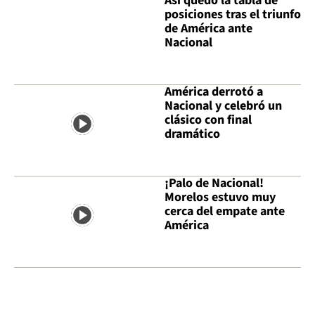
Así quedó la tabla de
posiciones tras el triunfo
de América ante
Nacional
América derrotó a
Nacional y celebró un
clásico con final
dramático
¡Palo de Nacional!
Morelos estuvo muy
cerca del empate ante
América