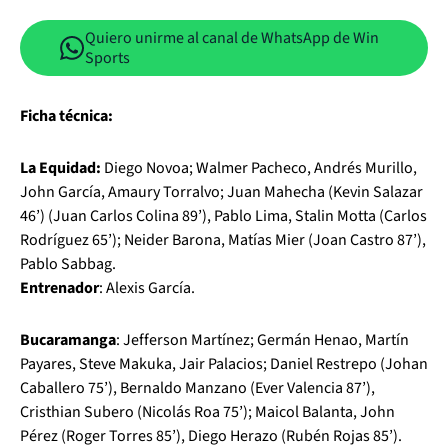
Quiero unirme al canal de WhatsApp de Win
Sports
Ficha técnica:
La Equidad:
Diego Novoa; Walmer Pacheco, Andrés Murillo,
John García, Amaury Torralvo; Juan Mahecha (Kevin Salazar
46’) (Juan Carlos Colina 89’), Pablo Lima, Stalin Motta (Carlos
Rodríguez 65’); Neider Barona, Matías Mier (Joan Castro 87’),
Pablo Sabbag.
Entrenador
: Alexis García.
Bucaramanga
: Jefferson Martínez; Germán Henao, Martín
Payares, Steve Makuka, Jair Palacios; Daniel Restrepo (Johan
Caballero 75’), Bernaldo Manzano (Ever Valencia 87’),
Cristhian Subero (Nicolás Roa 75’); Maicol Balanta, John
Pérez (Roger Torres 85’), Diego Herazo (Rubén Rojas 85’).