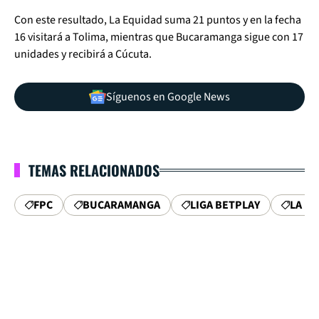
Con este resultado, La Equidad suma 21 puntos y en la fecha
16 visitará a Tolima, mientras que Bucaramanga sigue con 17
unidades y recibirá a Cúcuta.
Síguenos en Google News
TEMAS RELACIONADOS
FPC
BUCARAMANGA
LIGA BETPLAY
LA E