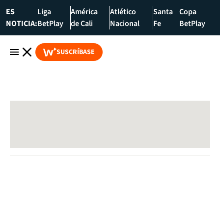
ES
Liga
América
Atlético
Santa
Copa
NOTICIA:
BetPlay
de Cali
Nacional
Fe
BetPlay
SUSCRÍBASE