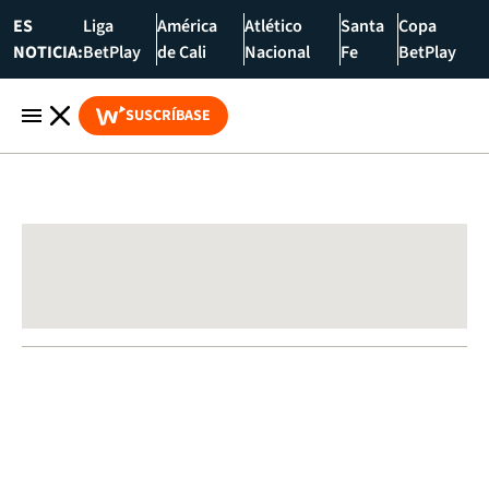
ES
Liga
América
Atlético
Santa
Copa
NOTICIA:
BetPlay
de Cali
Nacional
Fe
BetPlay
SUSCRÍBASE