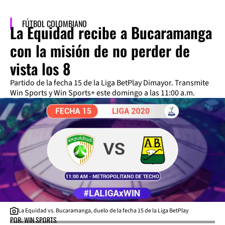
FÚTBOL COLOMBIANO
La Equidad recibe a Bucaramanga
con la misión de no perder de
vista los 8
Partido de la fecha 15 de la Liga BetPlay Dimayor. Transmite
Win Sports y Win Sports+ este domingo a las 11:00 a.m.
La Equidad vs. Bucaramanga, duelo de la fecha 15 de la Liga BetPlay
POR: WIN SPORTS