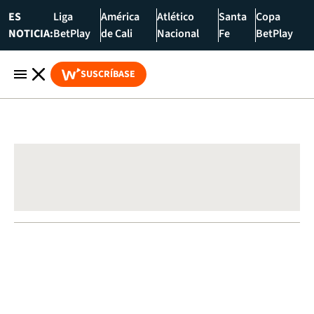
ES
Liga
América
Atlético
Santa
Copa
NOTICIA:
BetPlay
de Cali
Nacional
Fe
BetPlay
SUSCRÍBASE