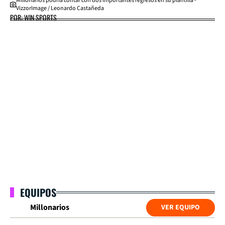
Millonarios podría contar con dos importantes regresos en su plantilla -
VizzorImage / Leonardo Castañeda
POR: WIN SPORTS
EQUIPOS
Millonarios
VER EQUIPO