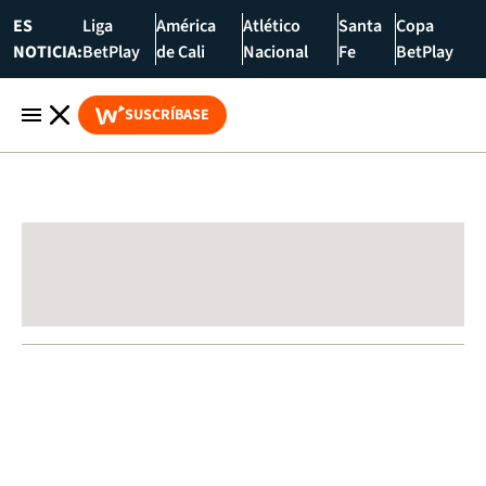
ES
Liga
América
Atlético
Santa
Copa
NOTICIA:
BetPlay
de Cali
Nacional
Fe
BetPlay
SUSCRÍBASE