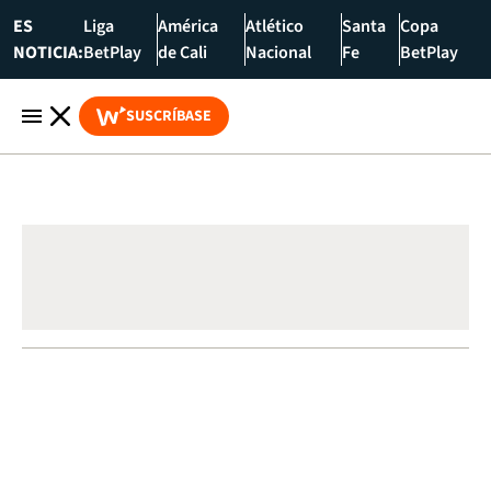
ES
Liga
América
Atlético
Santa
Copa
NOTICIA:
BetPlay
de Cali
Nacional
Fe
BetPlay
SUSCRÍBASE