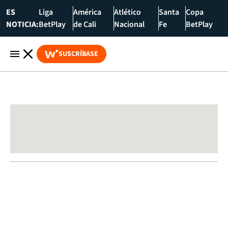
ES
Liga
América
Atlético
Santa
Copa
NOTICIA:
BetPlay
de Cali
Nacional
Fe
BetPlay
SUSCRÍBASE