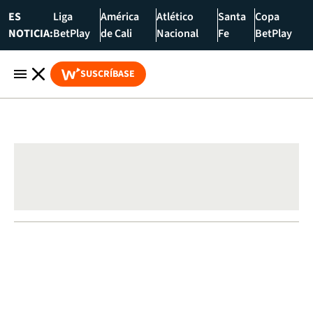
ES
Liga
América
Atlético
Santa
Copa
NOTICIA:
BetPlay
de Cali
Nacional
Fe
BetPlay
SUSCRÍBASE