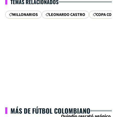
TEMAS RELACIONADOS
MILLONARIOS
LEONARDO CASTRO
COPA COLO
MÁS DE FÚTBOL COLOMBIANO
Quindío rescató agónico