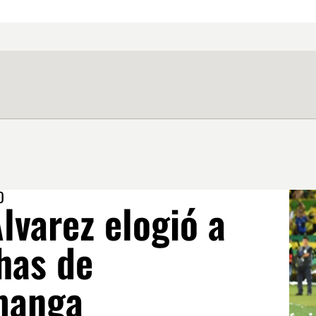
O
lvarez elogió a
has de
manga