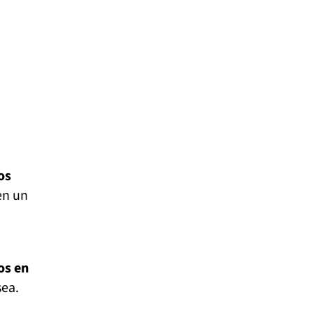
os
en un
os en
sea.