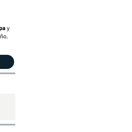
opa
y
año.