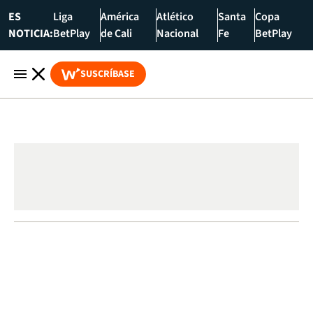
ES
Liga
América
Atlético
Santa
Copa
NOTICIA:
BetPlay
de Cali
Nacional
Fe
BetPlay
SUSCRÍBASE