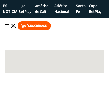
ES
Liga
América
Atlético
Santa
Copa
NOTICIA:
BetPlay
de Cali
Nacional
Fe
BetPlay
SUSCRÍBASE