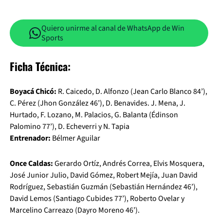
Quiero unirme al canal de WhatsApp de Win
Sports
Ficha Técnica:
Boyacá Chicó:
R. Caicedo, D. Alfonzo (Jean Carlo Blanco 84’),
C. Pérez (Jhon González 46’), D. Benavides. J. Mena, J.
Hurtado, F. Lozano, M. Palacios, G. Balanta (Édinson
Palomino 77’), D. Echeverri y N. Tapia
Entrenador:
Bélmer Aguilar
Once Caldas:
Gerardo Ortíz, Andrés Correa, Elvis Mosquera,
José Junior Julio, David Gómez, Robert Mejía, Juan David
Rodríguez, Sebastián Guzmán (Sebastián Hernández 46’),
David Lemos (Santiago Cubides 77’), Roberto Ovelar y
Marcelino Carreazo (Dayro Moreno 46’).