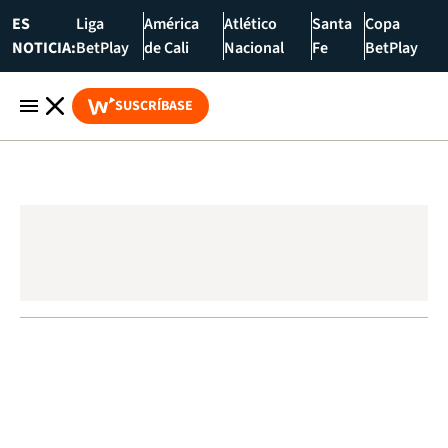
ES
Liga
América
Atlético
Santa
Copa
NOTICIA:
BetPlay
de Cali
Nacional
Fe
BetPlay
SUSCRÍBASE