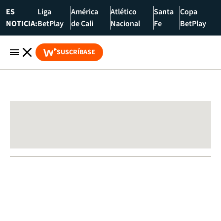
ES
Liga
América
Atlético
Santa
Copa
NOTICIA:
BetPlay
de Cali
Nacional
Fe
BetPlay
SUSCRÍBASE