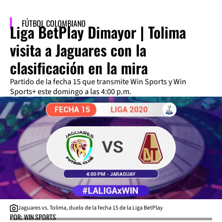
FÚTBOL COLOMBIANO
Liga BetPlay Dimayor | Tolima
visita a Jaguares con la
clasificación en la mira
Partido de la fecha 15 que transmite Win Sports y Win
Sports+ este domingo a las 4:00 p.m.
Jaguares vs. Tolima, duelo de la fecha 15 de la Liga BetPlay
POR: WIN SPORTS