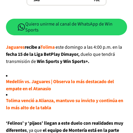
JAG
TOL
Quiero unirme al canal de WhatsApp de Win
Sports
Jaguares
recibe a
Tolima
este domingo a las 4:00 p.m. en la
fecha 15 de la Liga BetPlay Dimayor,
duelo que tendrá
transmisión de
Win Sports y Win Sports+.
Medellín vs. Jaguares | Observa lo más destacado del
empate en el Atanasio
Tolima venció a Alianza, mantuvo su invicto y continúa en
lo más alto de la tabla
‘Felinos’ y ‘pijaos’ llegan a este duelo con realidades muy
diferentes
, ya que
el equipo de Montería está en la parte