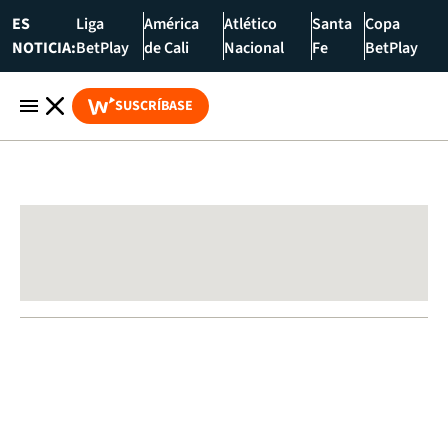
ES
Liga
América
Atlético
Santa
Copa
NOTICIA:
BetPlay
de Cali
Nacional
Fe
BetPlay
SUSCRÍBASE