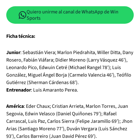
Quiero unirme al canal de WhatsApp de Win
Sports
Ficha técnica:
Junior
: Sebastián Viera; Marlon Piedrahita, Willer Ditta, Dany
Rosero, Fabián Viáfara; Didier Moreno (Larry Vásquez 46’),
Leonardo Pico, Edwuin Cetré (Michael Rangel 78’); Luis
González, Miguel Ángel Borja (Carmelo Valencia 46’), Teófilo
Gutiérrez (Sherman Cárdenas 68’).
Entrenador
: Luis Amaranto Perea.
América
: Eder Chaux; Cristian Arrieta, Marlon Torres, Juan
Segovia, Edwin Velasco (Daniel Quiñones 79’); Rafael
Carrascal, Luis Paz, Carlos Sierra (Felipe Jaramillo 69’); Jhon
Arias (Santiago Moreno 77’), Duván Vergara (Luis Sánchez
93’), Carlos Barreiro (Juan David Pérez 69’).