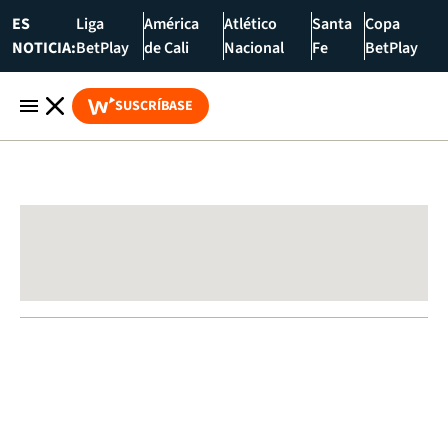
ES
Liga
América
Atlético
Santa
Copa
NOTICIA:
BetPlay
de Cali
Nacional
Fe
BetPlay
SUSCRÍBASE