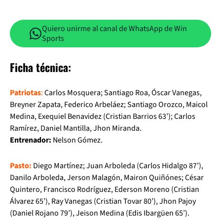
Quiero unirme al canal de WhatsApp de Win
Sports
Ficha técnica:
Patriotas
:
Carlos Mosquera; Santiago Roa, Óscar Vanegas,
Breyner Zapata, Federico Arbeláez; Santiago Orozco, Maicol
Medina, Exequiel Benavidez (Cristian Barrios 63’); Carlos
Ramírez, Daniel Mantilla, Jhon Miranda.
Entrenador:
Nelson Gómez.
Pasto:
Diego Martínez; Juan Arboleda (Carlos Hidalgo 87’),
Danilo Arboleda, Jerson Malagón, Mairon Quiñónes; César
Quintero, Francisco Rodríguez, Ederson Moreno (Cristian
Álvarez 65’), Ray Vanegas (Cristian Tovar 80’), Jhon Pajoy
(Daniel Rojano 79’), Jeison Medina (Edis Ibargüen 65’).