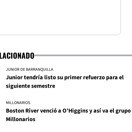
ELACIONADO
JUNIOR DE BARRANQUILLA
Junior tendría listo su primer refuerzo para el
siguiente semestre
MILLONARIOS
Boston River venció a O’Higgins y así va el grupo
Millonarios