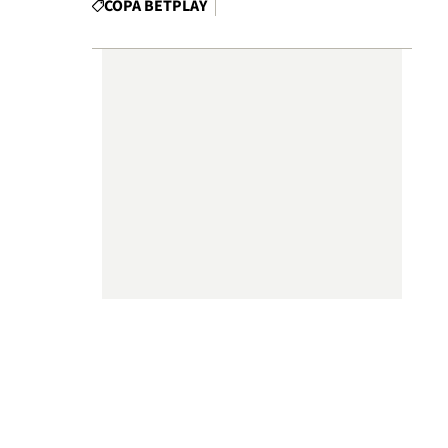
COPA BETPLAY