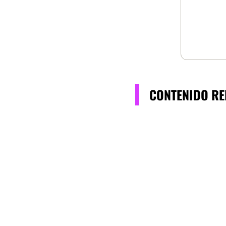
CONTENIDO R