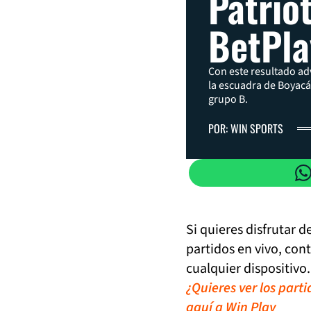
Patrio
BetPla
Con este resultado ad
la escuadra de Boyacá 
grupo B.
POR: WIN SPORTS
Si quieres disfrutar 
partidos en vivo, con
cualquier dispositivo.
¿Quieres ver los part
aquí a Win Play