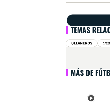
TEMAS RELA
LLANEROS
CO
MÁS DE FÚT