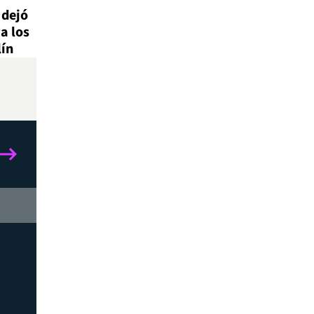
 dejó
a los
lín