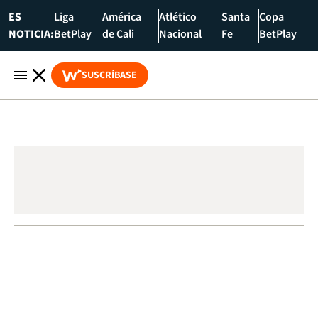
ES
Liga
América
Atlético
Santa
Copa
NOTICIA:
BetPlay
de Cali
Nacional
Fe
BetPlay
SUSCRÍBASE