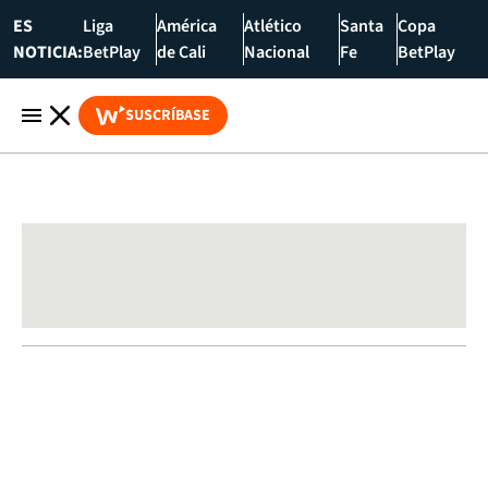
ES
Liga
América
Atlético
Santa
Copa
NOTICIA:
BetPlay
de Cali
Nacional
Fe
BetPlay
SUSCRÍBASE