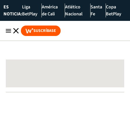
ES
Liga
América
Atlético
Santa
Copa
NOTICIA:
BetPlay
de Cali
Nacional
Fe
BetPlay
SUSCRÍBASE