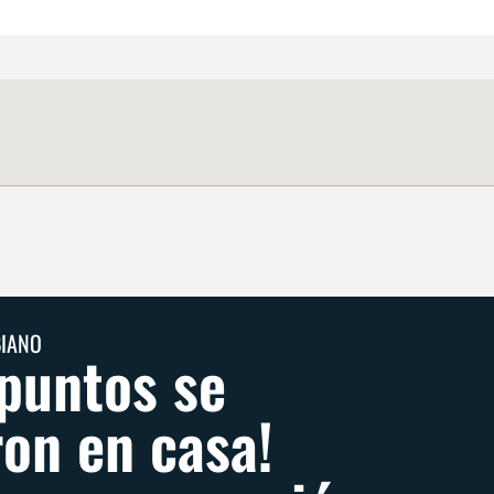
BIANO
 puntos se
on en casa!