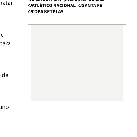
matar
ATLÉTICO NACIONAL
SANTA FE
COPA BETPLAY
ue
 para
e de
 uno