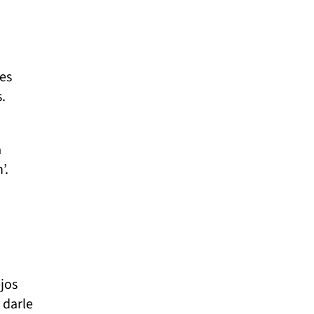
es
.
a
’.
jos
 darle