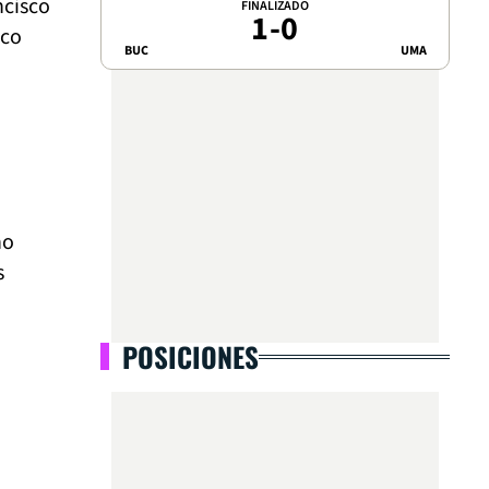
ncisco
FINALIZADO
1
-
0
sco
BUC
UMA
no
s
POSICIONES