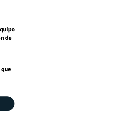
equipo
ón de
 que