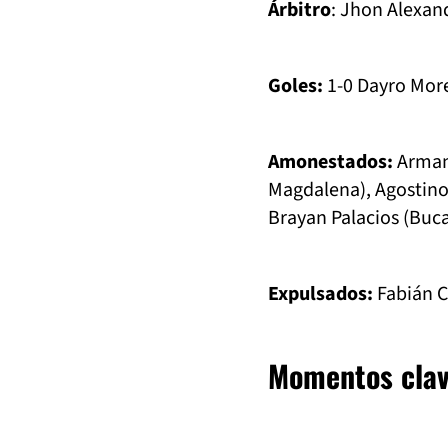
Árbitro
: Jhon Alexan
Goles:
1-0 Dayro Mor
Amonestados:
Arman
Magdalena), Agostino
Brayan Palacios (Bu
Expulsados:
Fabián C
Momentos clav