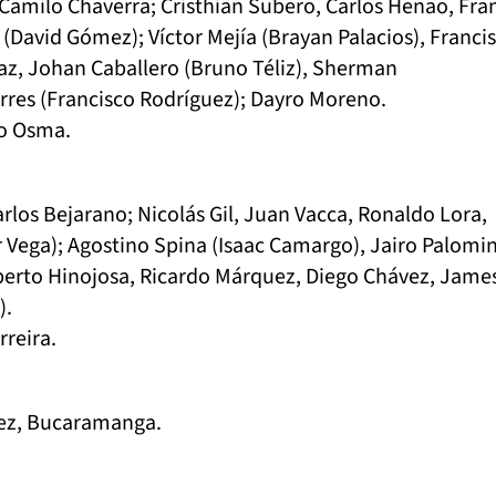
Camilo Chaverra; Cristhian Subero, Carlos Henao, Fra
 (David Gómez); Víctor Mejía (Brayan Palacios), Franci
az, Johan Caballero (Bruno Téliz), Sherman
rres (Francisco Rodríguez); Dayro Moreno.
o Osma.
rlos Bejarano; Nicolás Gil, Juan Vacca, Ronaldo Lora,
 Vega); Agostino Spina (Isaac Camargo), Jairo Palomi
erto Hinojosa, Ricardo Márquez, Diego Chávez, Jame
).
rreira.
ez, Bucaramanga.