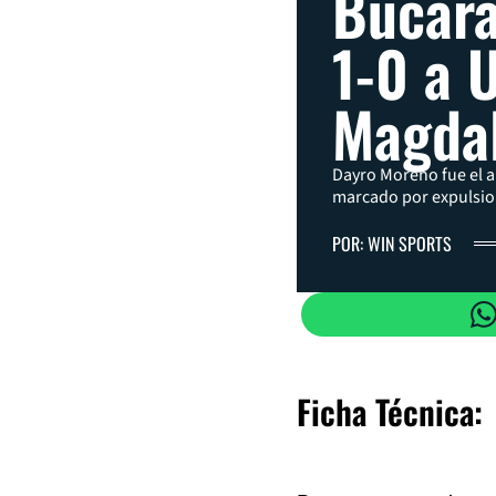
Bucar
1-0 a 
Magda
Dayro Moreno fue el a
marcado por expulsio
POR: WIN SPORTS
Ficha Técnica: