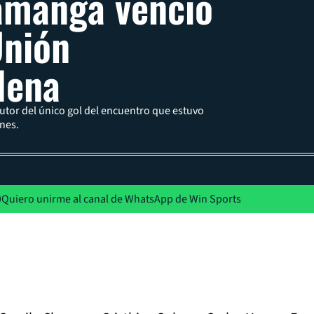
amanga venció
Unión
lena
utor del único gol del encuentro que estuvo
nes.
Quiero unirme al canal de WhatsApp de Win Sports