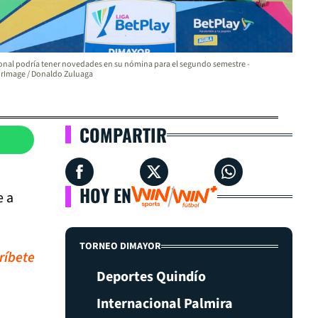
onal podría tener novedades en su nómina para el segundo semestre -
orImage / Donaldo Zuluaga
COMPARTIR
HOY EN
e a
TORNEO DIMAYOR
ríbete
Deportes Quindío
Internacional Palmira