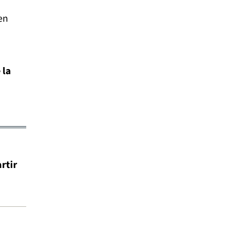
en
 la
rtir