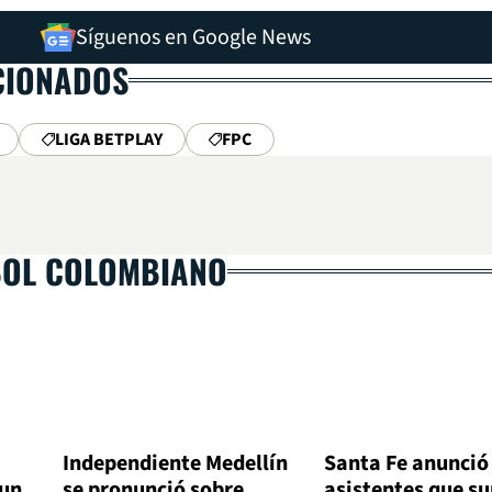
Síguenos en Google News
CIONADOS
LIGA BETPLAY
FPC
BOL COLOMBIANO
Independiente Medellín
Santa Fe anunció 
 un
se pronunció sobre
asistentes que s