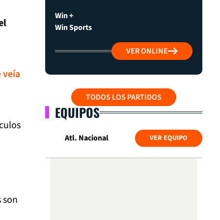
Win +
el
Win Sports
VER ONLINE
 veía
TODOS LOS PARTIDOS
EQUIPOS
culos
Atl. Nacional
VER EQUIPO
s son